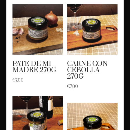
PATE DE MI
CARNE CON
MADRE 270G
CEBOLLA
270G
€
7,00
€
7,00