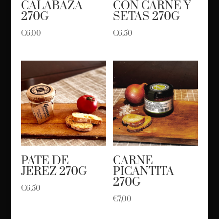
CALABAZA
CON CARNE Y
270G
SETAS 270G
€
6,00
€
6,50
PATE DE
CARNE
JEREZ 270G
PICANTITA
270G
€
6,50
€
7,00