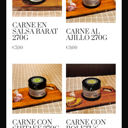
CARNE EN
SALSA BARAT
CARNE AL
270G
AJILLO 270G
€
7,00
€
9,00
CARNE CON
CARNE CON