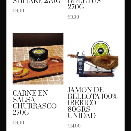
SHITAKE 270G
BOLETUS
270G
€
9,00
€
9,00
JAMON DE
CARNE EN
BELLOTA 100%
SALSA
IBERICO
CHURRASCO
80GRS
270G
UNIDAD
€
9,00
€
14,00