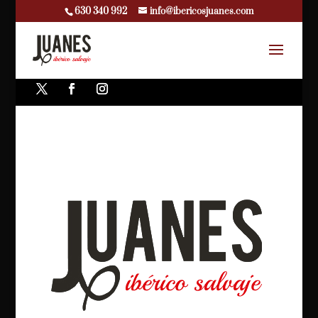
630 340 992
info@ibericosjuanes.com