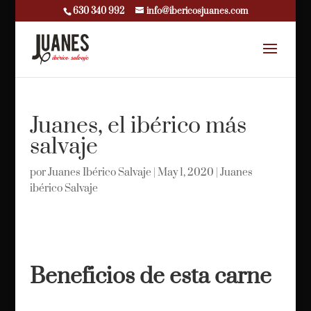
630 340 992
info@ibericosjuanes.com
Juanes, el ibérico más
salvaje
por
Juanes Ibérico Salvaje
|
May 1, 2020
|
Juanes
ibérico Salvaje
Beneficios de esta carne