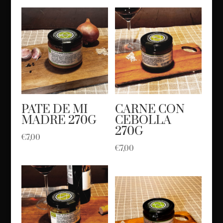
PATE DE MI
CARNE CON
MADRE 270G
CEBOLLA
270G
€
7,00
€
7,00