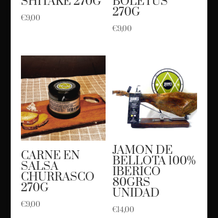
SHITAKE 270G
BOLETUS
270G
€
9,00
€
9,00
JAMON DE
CARNE EN
BELLOTA 100%
SALSA
IBERICO
CHURRASCO
80GRS
270G
UNIDAD
€
9,00
€
14,00