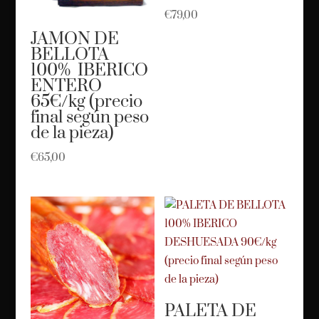
€
79,00
JAMON DE
BELLOTA
100% IBERICO
ENTERO
65€/kg (precio
final según peso
de la pieza)
€
65,00
PALETA DE