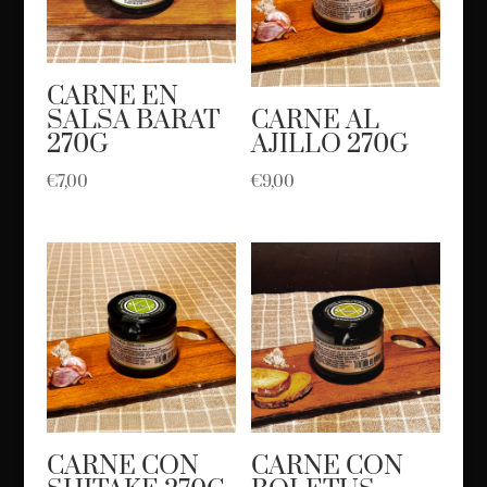
CARNE EN
SALSA BARAT
CARNE AL
270G
AJILLO 270G
€
7,00
€
9,00
CARNE CON
CARNE CON