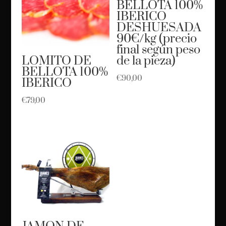
BELLOTA 100%
IBERICO
DESHUESADA
90€/kg (precio
final según peso
LOMITO DE
de la pieza)
BELLOTA 100%
€
90,00
IBERICO
€
79,00