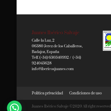
Juanes Ibérico Salvaje
Calle la Luz, 2
06380 Jerez de los Caballeros,
Badajoz, España
Telf. (+34) 630340992 / (+34)
924043628
info@ibericosjuanes.com
Política privacidad
Condiciones de uso
Juanes Ibérico Salvaje ©2020 All right reserved