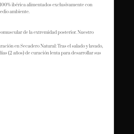
a 100% ibérica alimentados exclusivamente con
 medio ambiente.
steomuscular de la extremidad posterior. Nuestro
ción en Secadero Natural: Tras el salado y lavado,
as (2 años) de curación lenta para desarrollar sus