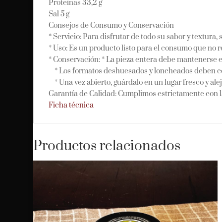
Proteínas 33,2 g
Sal 5 g
Consejos de Consumo y Conservación
* Servicio: Para disfrutar de todo su sabor y textu
* Uso: Es un producto listo para el consumo que no 
* Conservación: * La pieza entera debe mantenerse en
* Los formatos deshuesados y loncheados deben cons
* Una vez abierto, guárdalo en un lugar fresco y alej
Garantía de Calidad: Cumplimos estrictamente con l
Ficha técnica
Productos relacionados