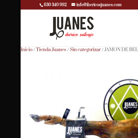
630 340 992
info@ibericosjuanes.com
Inicio
/
Tienda Juanes
/
Sin categorizar
/ JAMON DE BELL