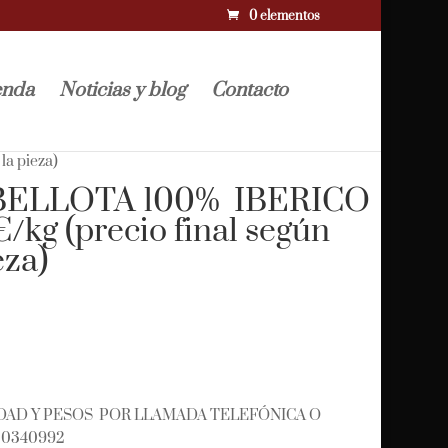
0 elementos
enda
Noticias y blog
Contacto
a pieza)
BELLOTA 100% IBERICO
g (precio final según
eza)
DAD Y PESOS POR LLAMADA TELEFÓNICA O
0340992