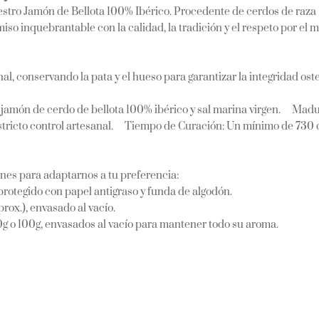
estro Jamón de Bellota 100% Ibérico. Procedente de cerdos de raz
iso inquebrantable con la calidad, la tradición y el respeto por el
nal, conservando la pata y el hueso para garantizar la integridad o
amón de cerdo de bellota 100% ibérico y sal marina virgen. Madura
stricto control artesanal. Tiempo de Curación: Un mínimo de 730 dí
es para adaptarnos a tu preferencia:
) protegido con papel antigraso y funda de algodón.
prox.), envasado al vacío.
 o 100g, envasados al vacío para mantener todo su aroma.