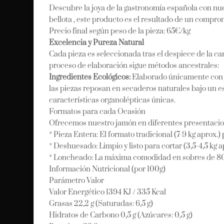
Descubre la joya de la gastronomía española con nu
bellota , este producto es el resultado de un comprom
Precio final según peso de la pieza: 65€/kg
Excelencia y Pureza Natural
Cada pieza es seleccionada tras el despiece de la ca
proceso de elaboración sigue métodos ancestrales:
Ingredientes Ecológicos:
Elaborado únicamente con j
las piezas reposan en secaderos naturales bajo un e
características organolépticas únicas.
Formatos para cada Ocasión
Ofrecemos nuestro jamón en diferentes presentacion
* Pieza Entera: El formato tradicional (7-9 kg aprox.
* Deshuesado: Limpio y listo para cortar (3,5-4,5 kg a
* Loncheado: La máxima comodidad en sobres de 80g
Información Nutricional (por 100g)
Parámetro Valor
Valor Energético 1394 KJ / 335 Kcal
Grasas 22,2 g (Saturadas: 6,5 g)
Hidratos de Carbono 0,5 g (Azúcares: 0,5 g)