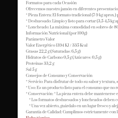
Formatos para cada Ocasión
Ofrecemos nuestro jamón en diferentes presentacion
* Pieza Entera: El formato tradicional (7-9 kg aprox.
* Deshuesado: Limpio y listo para cortar (3,5-4,5 kg a
* Loncheado: La máxima comodidad en sobres de 80g
Información Nutricional (por 100g)
Parámetro Valor
Valor Energético 1394 KJ / 335 Kcal
Grasas 22,2 g (Saturadas: 6,5 g)
Hidratos de Carbono 0,5 g (Azúcares: 0,5 g)
Proteínas 33,2 g
Sal 5 g
Consejos de Consumo y Conservación
* Servicio: Para disfrutar de todo su sabor y textu
* Uso: Es un producto listo para el consumo que no 
* Conservación: * La pieza entera debe mantenerse en
* Los formatos deshuesados y loncheados deben cons
* Una vez abierto, guárdalo en un lugar fresco y alej
Garantía de Calidad: Cumplimos estrictamente con l