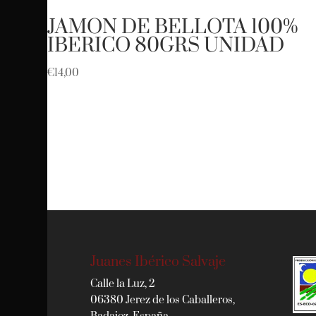
JAMON DE BELLOTA 100%
IBERICO 80GRS UNIDAD
€
14,00
Juanes Ibérico Salvaje
Calle la Luz, 2
06380 Jerez de los Caballeros,