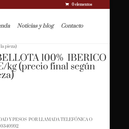
0 elementos
enda
Noticias y blog
Contacto
a pieza)
BELLOTA 100% IBERICO
g (precio final según
eza)
DAD Y PESOS POR LLAMADA TELEFÓNICA O
0340992