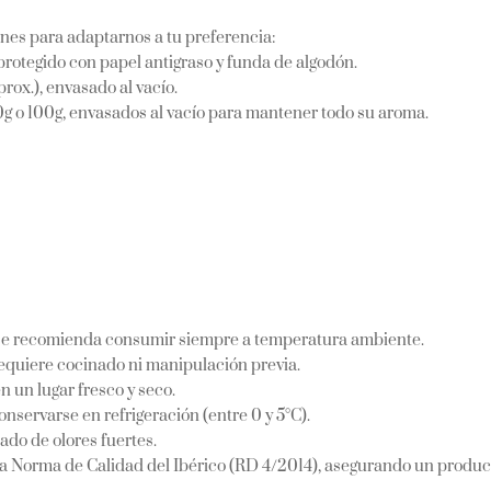
es para adaptarnos a tu preferencia:
) protegido con papel antigraso y funda de algodón.
prox.), envasado al vacío.
 o 100g, envasados al vacío para mantener todo su aroma.
ra, se recomienda consumir siempre a temperatura ambiente.
requiere cocinado ni manipulación previa.
 un lugar fresco y seco.
ervarse en refrigeración (entre 0 y 5°C).
ado de olores fuertes.
a Norma de Calidad del Ibérico (RD 4/2014), asegurando un produc