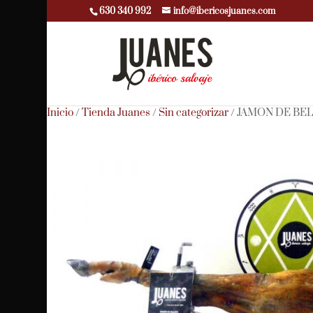
630 340 992
info@ibericosjuanes.com
Inicio
/
Tienda Juanes
/
Sin categorizar
/ JAMON DE BELL