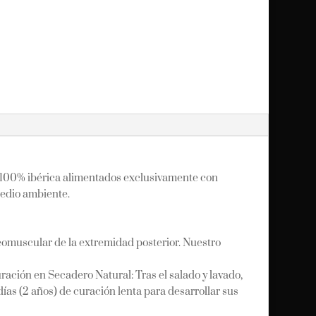
a 100% ibérica alimentados exclusivamente con
 medio ambiente.
steomuscular de la extremidad posterior. Nuestro
ción en Secadero Natural: Tras el salado y lavado,
as (2 años) de curación lenta para desarrollar sus